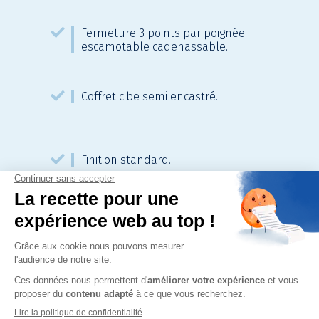
Fermeture 3 points par poignée
escamotable cadenassable.
Coffret cibe semi encastré.
Finition standard.
Revêtement peinture poudre
polyester thermolaquée
texturée, teinte beige RAL 1015
de base ou autre RAL sur
demande.