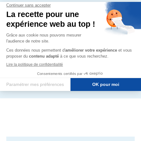
Pour socle béton ou alu :
réaliser un remblai de gravier ou
de concassé compacté
Revêtement : résine polyester
thermo laquée suivant trois
types de finitions; texturé, lisse
ou crépi