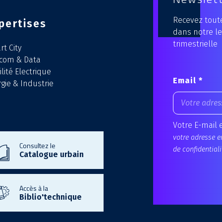
Recevez toute
pertises
dans notre le
trimestrielle
t City
écom & Data
lité Electrique
Email *
gie & Industrie
Votre E-mail 
votre adresse e
Consultez le
de confidentiali
Catalogue urbain
Accès à la
Biblio'technique