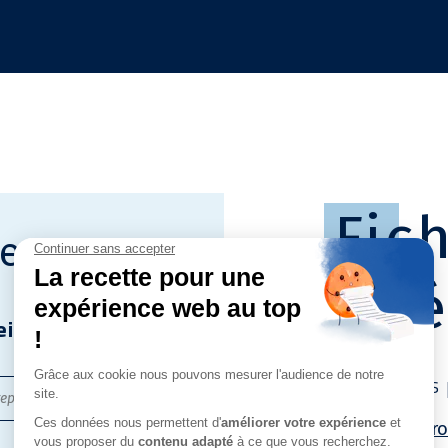
Fic
er
tél
eillance
Nos fiches
Fiche pr