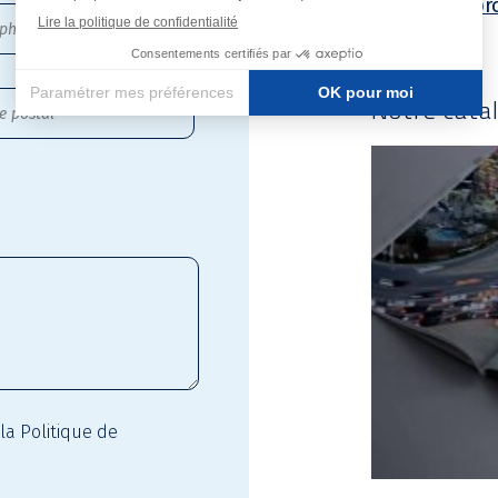
vidéo-pr
Notre cata
 la
Politique de