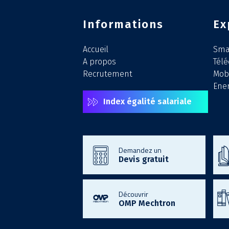
Informations
Ex
Accueil
Smar
A propos
Tél
Recrutement
Mobi
Ener
Index égalité salariale
Demandez un
Devis gratuit
Découvrir
OMP Mechtron