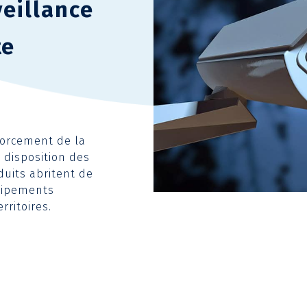
eillance
te
nforcement de la
 disposition des
duits abritent de
uipements
rritoires.