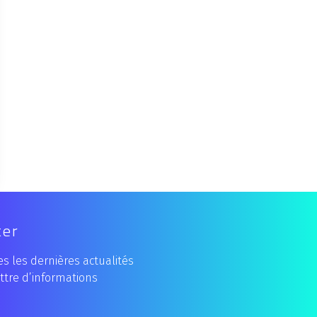
ter
s les dernières actualités
ttre d’informations