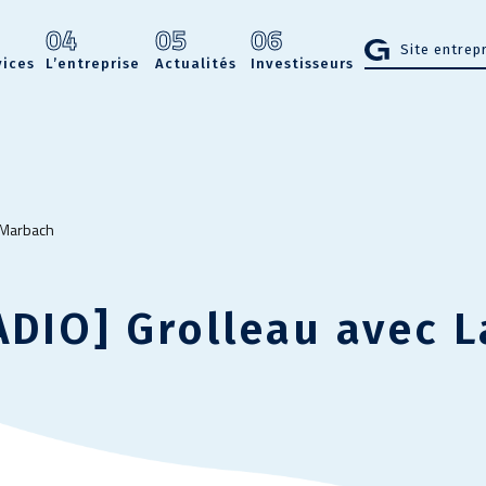
3
04
05
06
Site entrep
vices
L’entreprise
Actualités
Investisseurs
 Marbach
DIO] Grolleau avec L