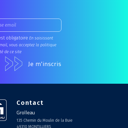
est obligatoire
En saisissant
mail, vous acceptez la politique
té de ce site
Contact
Grolleau
135 Chemin du Moulin de la Buie
49310 MONTILLIERS