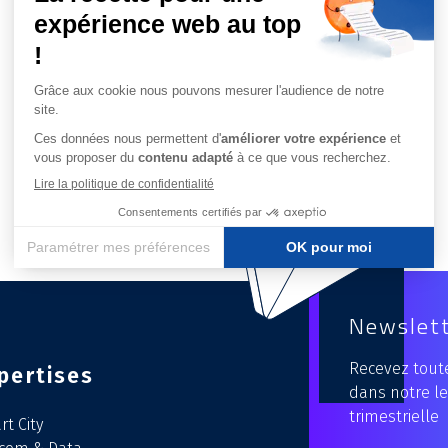
Newslet
Recevez toute
pertises
dans notre le
trimestrielle
t City