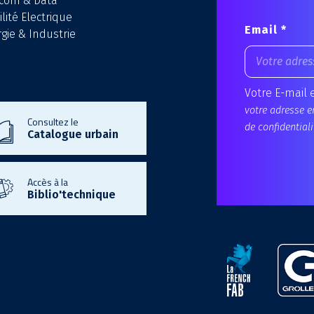
écom & Data
lité Electrique
Email *
gie & Industrie
Votre E-mail 
votre adresse e
Consultez le
de confidentiali
Catalogue urbain
Accès à la
Biblio'technique