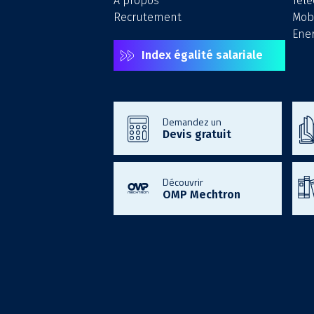
A propos
Tél
Recrutement
Mobi
Ener
Index égalité salariale
Demandez un
Devis gratuit
Découvrir
OMP Mechtron