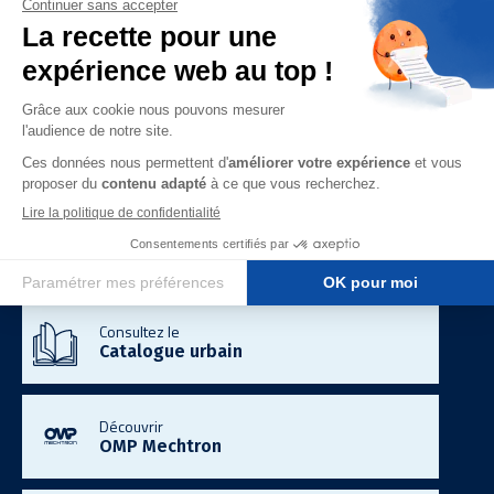
Expertises
Smart City
Télécom & Data
Mobilité Electrique
Energie & Industrie
Demandez un
Devis gratuit
Consultez le
Catalogue urbain
Découvrir
OMP Mechtron