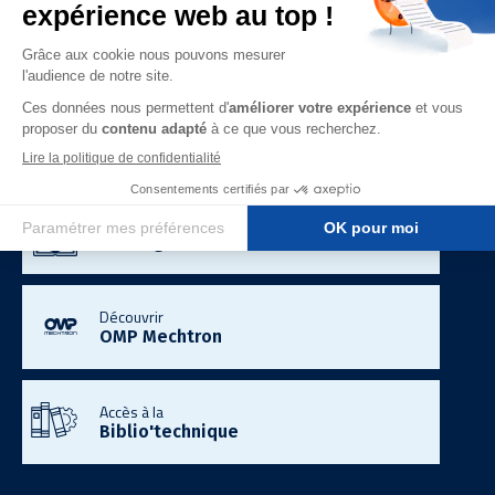
Télécom & Data
Mobilité Electrique
Energie & Industrie
Demandez un
Devis gratuit
Consultez le
Catalogue urbain
Découvrir
OMP Mechtron
Accès à la
Biblio'technique