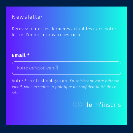
Newsletter
Recevez toutes les dernières actualités dans notre
lettre d’informations trimestrielle
Email *
Votre E-mail est obligatoire
En saisissant votre adresse
email, vous acceptez la politique de confidentialité de ce
site