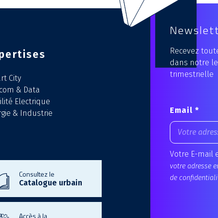
Newslet
Recevez toute
pertises
dans notre le
trimestrielle
t City
écom & Data
lité Electrique
Email *
gie & Industrie
Votre E-mail 
votre adresse e
Consultez le
de confidentiali
Catalogue urbain
Accès à la