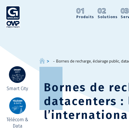
01
02
0
Produits
Solutions
Ser
Bornes de recharge, éclairage public, datac
Bornes de rec
Smart City
datacenters :
l’internationa
Télécom &
Data