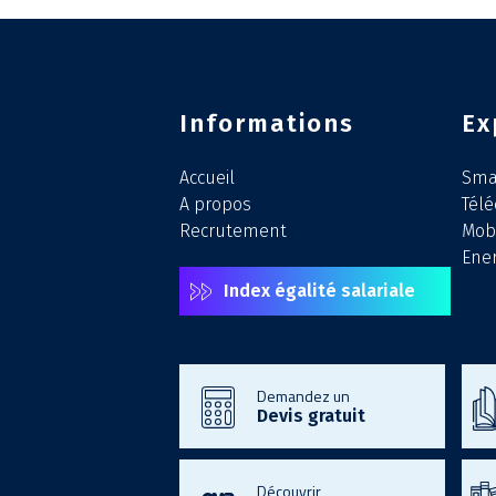
Informations
Ex
Accueil
Smar
A propos
Tél
Recrutement
Mobi
Ener
Index égalité salariale
Demandez un
Devis gratuit
Découvrir