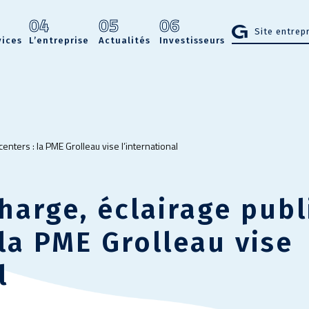
3
04
05
06
Site entrep
vices
L’entreprise
Actualités
Investisseurs
enters : la PME Grolleau vise l’international
harge, éclairage publ
 la PME Grolleau vise
l