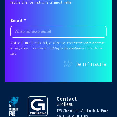
lettre d’informations trimestrielle
Email *
Votre E-mail est obligatoire
En saisissant votre adresse
email, vous acceptez la politique de confidentialité de ce
site
Contact
Grolleau
135 Chemin du Moulin de la Buie
49310 MONTILLIERS