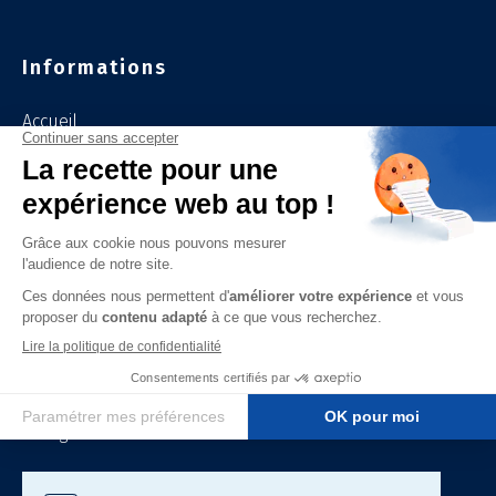
Informations
Accueil
A propos
Recrutement
Index égalité salariale
Expertises
Smart City
Télécom & Data
Mobilité Electrique
Energie & Industrie