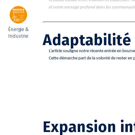
Grolleau évolue entre tradition et expansion. 
et notre ancrage profond dans les communauté
Énergie &
Adaptabilité
Industrie
L’article souligne notre récente entrée en bour
Cette démarche part de la volonté de rester en 
Expansion in