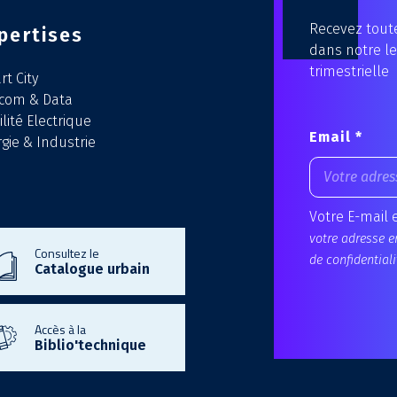
Recevez toute
pertises
dans notre le
trimestrielle
t City
écom & Data
lité Electrique
Email *
gie & Industrie
Votre E-mail 
votre adresse e
Consultez le
de confidentiali
Catalogue urbain
Accès à la
Biblio'technique