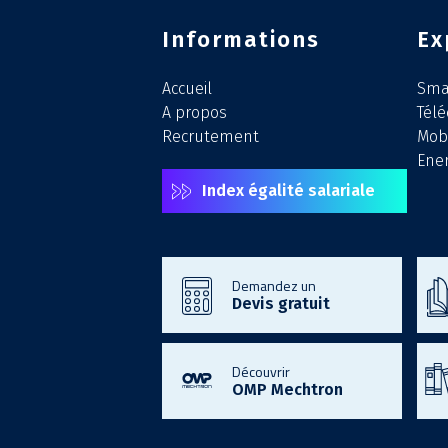
Informations
Ex
Accueil
Smar
A propos
Tél
Recrutement
Mobi
Ener
Index égalité salariale
Demandez un
Devis gratuit
Découvrir
OMP Mechtron