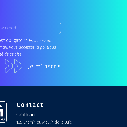
est obligatoire
En saisissant
mail, vous acceptez la politique
té de ce site
Contact
Grolleau
135 Chemin du Moulin de la Buie