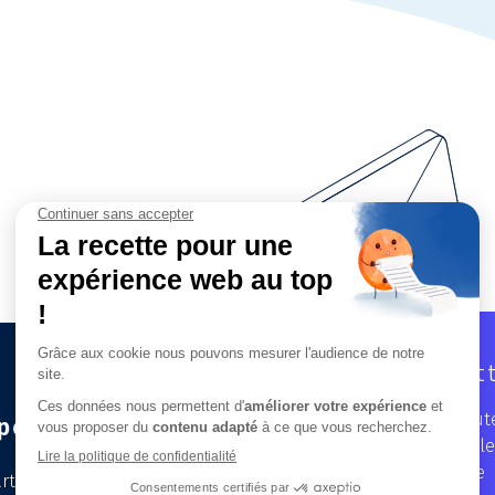
Newslet
Recevez toute
pertises
dans notre le
trimestrielle
t City