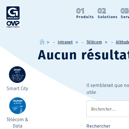
01
02
0
Produits
Solutions
Ser
Intranet
Télécom
Altitud
Aucun résulta
Il semblerait que n
Smart City
utile.
Télécom &
Data