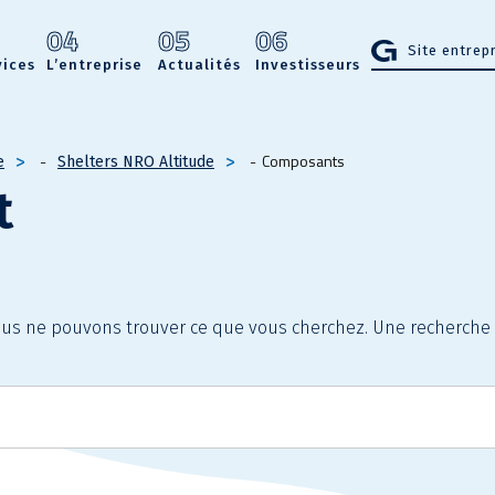
3
04
05
06
Site entrep
vices
L’entreprise
Actualités
Investisseurs
Composants
e
Shelters NRO Altitude
t
ous ne pouvons trouver ce que vous cherchez. Une recherche 