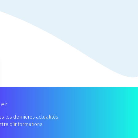
ter
s les dernières actualités
ttre d’informations