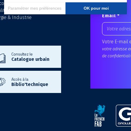
écom & Data
lité Electrique
Email *
gie & Industrie
Votre E-mail 
votre adresse e
Consultez le
de confidentiali
Catalogue urbain
Accès à la
Biblio'technique