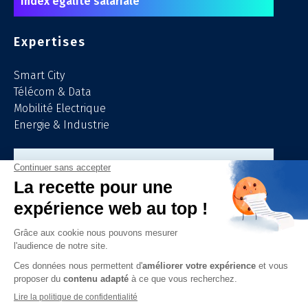
Index égalité salariale
Expertises
Smart City
Télécom & Data
Mobilité Electrique
Energie & Industrie
Demandez un
Devis gratuit
Consultez le
Catalogue urbain
Découvrir
OMP Mechtron