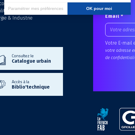
écom & Data
lité Electrique
Email *
gie & Industrie
Votre E-mail 
votre adresse e
Consultez le
de confidentiali
Catalogue urbain
Accès à la
Biblio'technique