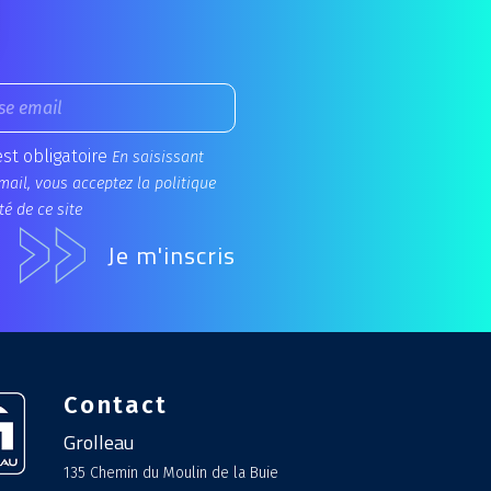
est obligatoire
En saisissant
mail, vous acceptez la politique
té de ce site
Contact
Grolleau
135 Chemin du Moulin de la Buie