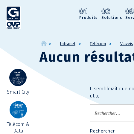
01
02
0
Produits
Solutions
Ser
Intranet
Télécom
Viaveis
Aucun résulta
Il semblerait que n
Smart City
utile.
Télécom &
Data