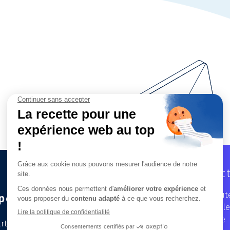
Newslet
Recevez toute
pertises
dans notre le
trimestrielle
t City