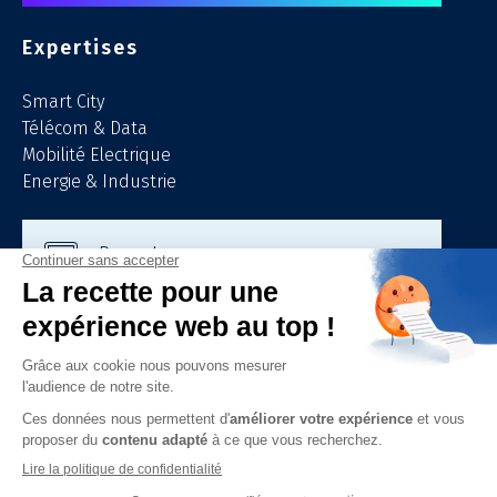
Expertises
Smart City
Télécom & Data
Mobilité Electrique
Energie & Industrie
Demandez un
Devis gratuit
Consultez le
Catalogue urbain
Découvrir
OMP Mechtron