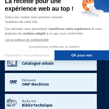
Smart City
Télécom & Data
Mobilité Electrique
Energie & Industrie
Demandez un
Devis gratuit
Consultez le
Catalogue urbain
Découvrir
OMP Mechtron
Accès à la
Biblio'technique